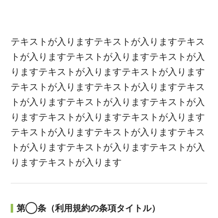
テキストが入りますテキストが入りますテキス
トが入りますテキストが入りますテキストが入
りますテキストが入りますテキストが入ります
テキストが入りますテキストが入りますテキス
トが入りますテキストが入りますテキストが入
りますテキストが入りますテキストが入ります
テキストが入りますテキストが入りますテキス
トが入りますテキストが入りますテキストが入
りますテキストが入ります
第◯条（利用規約の条項タイトル）