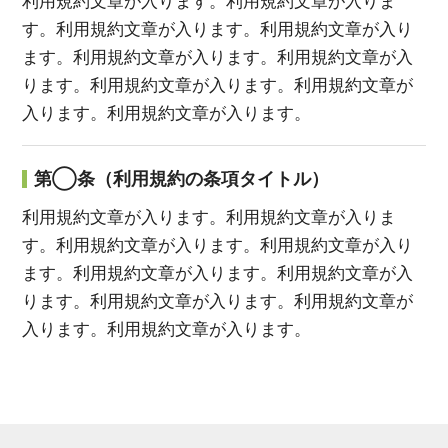
利用規約文章が入ります。利用規約文章が入りま
す。利用規約文章が入ります。利用規約文章が入り
ます。利用規約文章が入ります。利用規約文章が入
ります。利用規約文章が入ります。利用規約文章が
入ります。利用規約文章が入ります。
第◯条（利用規約の条項タイトル）
利用規約文章が入ります。利用規約文章が入りま
す。利用規約文章が入ります。利用規約文章が入り
ます。利用規約文章が入ります。利用規約文章が入
ります。利用規約文章が入ります。利用規約文章が
入ります。利用規約文章が入ります。